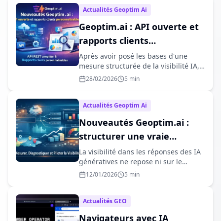
Actualités Geoptim Ai
Geoptim.ai : API ouverte et
rapports clients
personnalisables
Après avoir posé les bases d'une
mesure structurée de la visibilité IA,
Geoptim.ai continue d'étendr...
28/02/2026
5 min
Actualités Geoptim Ai
Nouveautés Geoptim.ai :
structurer une vraie
stratégie de visibilité IA
La visibilité dans les réponses des IA
génératives ne repose ni sur le
hasard ni sur une simple tran...
12/01/2026
5 min
Actualités GEO
Navigateurs avec IA