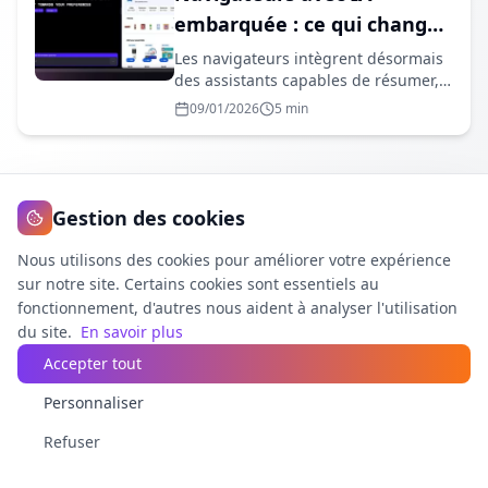
embarquée : ce qui change
vraiment pour le SEO et le
Les navigateurs intègrent désormais
des assistants capables de résumer,
GEO
comparer, rédiger et parfois...
09/01/2026
5 min
Gestion des cookies
Voir tous les articles
Nous utilisons des cookies pour améliorer votre expérience
sur notre site. Certains cookies sont essentiels au
fonctionnement, d'autres nous aident à analyser l'utilisation
du site.
En savoir plus
Accepter tout
Personnaliser
Geoptim AI
Refuser