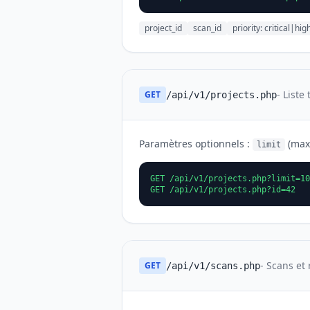
project_id
scan_id
priority: critical|
- Liste
GET
/api/v1/projects.php
Paramètres optionnels :
(max
limit
GET /api/v1/projects.php?limit=10
GET /api/v1/projects.php?id=42
- Scans et 
GET
/api/v1/scans.php