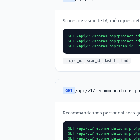
Scores de visibilité IA, métriques dét
GET /api/v1/scores.php?project_id
GET /api/v1/scores.php?project_id
GET /api/v1/scores.php?scan_id=12
project_id
scan_id
last=1
limit
GET
/api/v1/recommendations.ph
Recommandations personnalisées génér
GET /api/v1/recommendations.php?p
GET /api/v1/recommendations.php?s
GET /api/v1/recommendations.php?s