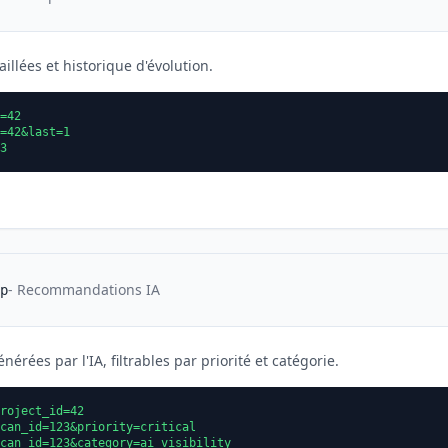
aillées et historique d'évolution.
=42
=42&last=1
3
- Recommandations IA
p
ées par l'IA, filtrables par priorité et catégorie.
roject_id=42
can_id=123&priority=critical
can_id=123&category=ai_visibility