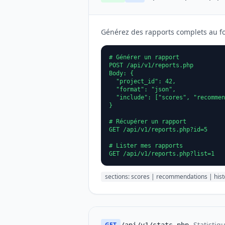
Générez des rapports complets au for
# Générer un rapport

POST /api/v1/reports.php

Body: {

  "project_id": 42,

  "format": "json",

  "include": ["scores", "recommen
}

# Récupérer un rapport

GET /api/v1/reports.php?id=5

# Lister mes rapports

GET /api/v1/reports.php?list=1
sections: scores | recommendations | histo
- Statistiq
GET