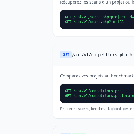
Récupérez les scans d'un projet ou l
GET /api/v1/scans.php?project_id=
GET /api/v1/scans.php?id=123
- A
GET
/api/v1/competitors.php
Comparez vos projets au benchmark g
GET /api/v1/competitors.php
GET /api/v1/competitors.php?proje
Retourne : scores, benchmark global, percen