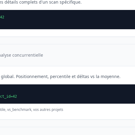
es détails complets d'un scan spécifique.
42
nalyse concurrentielle
lobal. Positionnement, percentile et déltas vs la moyenne.
ct_id=42
tile, vs_benchmark, vos autres projets