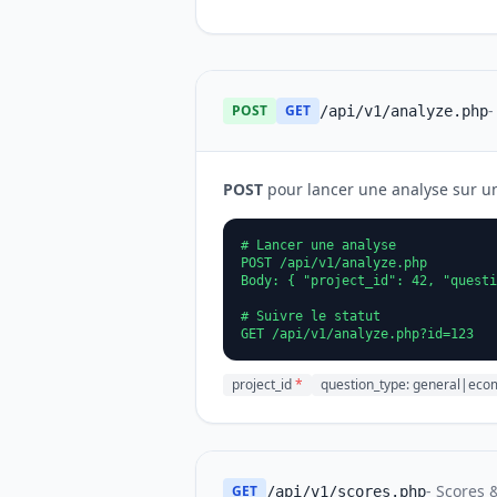
-
POST
GET
/api/v1/analyze.php
POST
pour lancer une analyse sur un
# Lancer une analyse

POST /api/v1/analyze.php

Body: { "project_id": 42, "questi
# Suivre le statut

GET /api/v1/analyze.php?id=123
project_id
*
question_type: general|ec
- Scores 
GET
/api/v1/scores.php