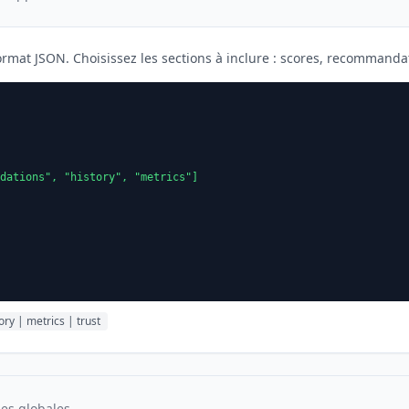
mat JSON. Choisissez les sections à inclure : scores, recommandat
dations", "history", "metrics"]

ry | metrics | trust
ues globales