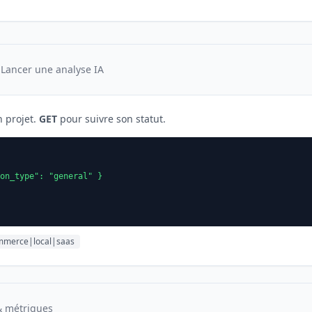
 Lancer une analyse IA
 projet.
GET
pour suivre son statut.
on_type": "general" }

ommerce|local|saas
& métriques