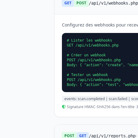
GET
POST
/api/v1/webhooks.php
Configurez des webhooks pour recevoi
# Lister les webhooks

GET /api/v1/webhooks.php

# Créer un webhook

POST /api/v1/webhooks.php

Body: { "action": "create", "name
# Tester un webhook

POST /api/v1/webhooks.php

Body: { "action": "test", "webhoo
events: scan.completed | scan.failed | sc
Signature HMAC-SHA256 dans l'en-tête
-
POST
GET
/api/v1/reports.php