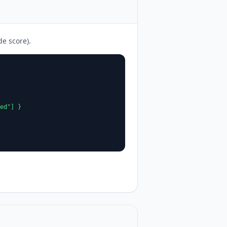
de score).
ed"] }
