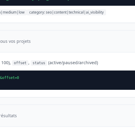
high|medium|low
category: seo|content|technical|ai_visibility
 tous vos projets
 100),
,
(active/paused/archived)
offset
status
&offset=0
résultats