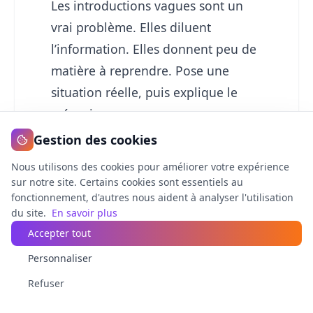
Les introductions vagues sont un
vrai problème. Elles diluent
l’information. Elles donnent peu de
matière à reprendre. Pose une
situation réelle, puis explique le
mécanisme.
Gestion des cookies
Nous utilisons des cookies pour améliorer votre expérience
Découpe les sections
sur notre site. Certains cookies sont essentiels au
fonctionnement, d'autres nous aident à analyser l'utilisation
selon les questions
du site.
En savoir plus
Accepter tout
Une bonne page doit répondre à
Personnaliser
plusieurs questions autonomes :
comment ChatGPT trouve les
Refuser
sources ? Que doit-il comprendre ?