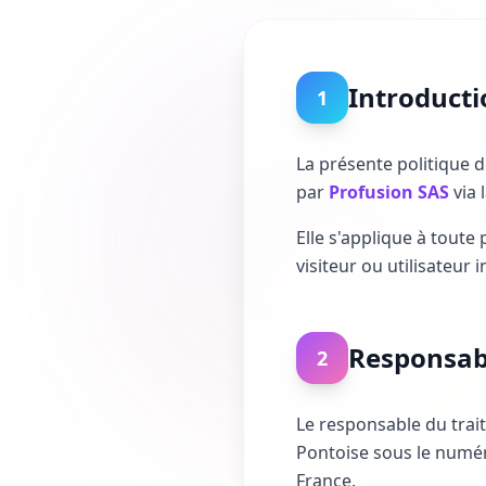
Introducti
1
La présente politique d
par
Profusion SAS
via 
Elle s'applique à toute 
visiteur ou utilisateur i
Responsab
2
Le responsable du tra
Pontoise sous le numéro
France.