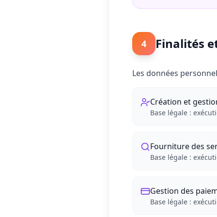
Finalités e
4
Les données personnelle
Création et gestio
Base légale : exécut
Fourniture des se
Base légale : exécut
Gestion des paie
Base légale : exécut