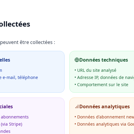
llectées
peuvent être collectées :
lles
Données techniques
om
• URL du site analysé
e e-mail, téléphone
• Adresse IP, données de navi
• Comportement sur le site
iales
Données analytiques
ux abonnements
• Données d'abonnement new
via Stripe)
• Données analytiques via Goo
andes