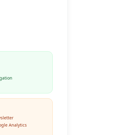
gation
sletter
gle Analytics