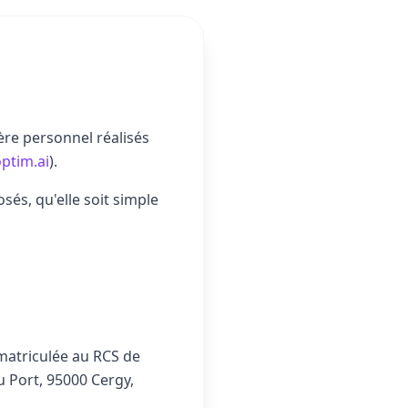
ère personnel réalisés
optim.ai
).
osés, qu'elle soit simple
mmatriculée au RCS de
u Port, 95000 Cergy,