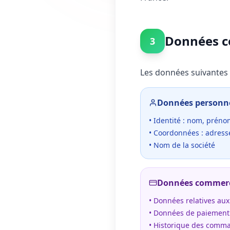
Données co
3
Les données suivantes 
Données personne
• Identité : nom, prén
• Coordonnées : adress
• Nom de la société
Données commerc
• Données relatives a
• Données de paiement (
• Historique des comm