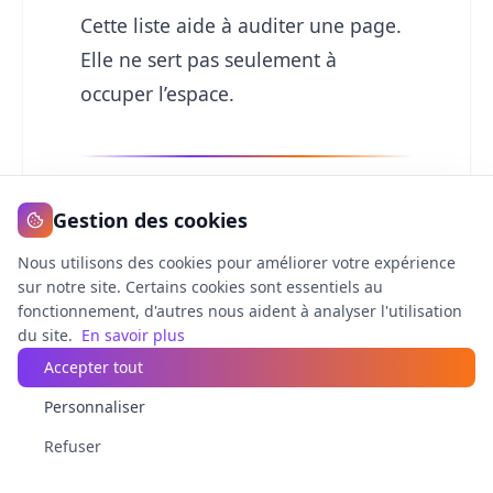
Cette liste aide à auditer une page.
Elle ne sert pas seulement à
occuper l’espace.
Gestion des cookies
8. Travaille le
Nous utilisons des cookies pour améliorer votre expérience
maillage interne
sur notre site. Certains cookies sont essentiels au
fonctionnement, d'autres nous aident à analyser l'utilisation
comme une carte
du site.
En savoir plus
Accepter tout
de compréhension
Personnaliser
Refuser
Le maillage interne ne doit pas être