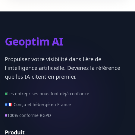
Paris
75
Seine-Maritime
76
Seine-et-Marne
77
Geoptim AI
Yvelines
78
Propulsez votre visibilité dans l'ère de
Deux-Sevres
79
l'intelligence artificielle. Devenez la référence
Somme
80
que les IA citent en premier.
Tarn
81
Les entreprises nous font déjà confiance
Tarn-et-Garonne
82
🇫🇷 Conçu et hébergé en France
100% conforme RGPD
Var
83
Vaucluse
84
Produit