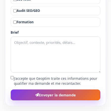
Pyrenees-Orientales
66
Audit SEO/GEO
Bas-Rhin
67
Formation
Haut-Rhin
68
Brief
Rhone
69
Haute-Saone
70
Saone-et-Loire
71
J'accepte que Geoptim traite ces informations pour
Sarthe
72
qualifier ma demande et me recontacter.
Savoie
73
Envoyer la demande
Haute-Savoie
74