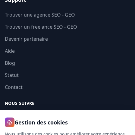
Val-de-Marne
94
Trouver une agence SEO - GEO
Val-d-Oise
95
Trouver un freelance SEO - GEO
Guadeloupe
971
Devenir partenaire
Martinique
972
Aide
Guyane
973
Blog
La Reunion
974
Statut
Contact
Mayotte
976
NOUS SUIVRE
Gestion des cookies
Nous utilisons des cookies pour améliorer votre expérience