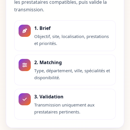
les prestataires compatibles, puis valide la
Indre-et-Loire
37
transmission.
Isere
38
1. Brief
Jura
39
Objectif, site, localisation, prestations
et priorités.
Landes
40
Loir-et-Cher
41
2. Matching
Type, département, ville, spécialités et
Loire
42
disponibilité.
Haute-Loire
43
3. Validation
Loire-Atlantique
44
Transmission uniquement aux
prestataires pertinents.
Loiret
45
Lot
46