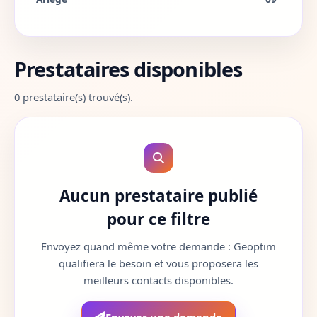
Aube
10
Prestataires disponibles
Aude
11
0 prestataire(s) trouvé(s).
Aveyron
12
Bouches-du-Rhone
13
Calvados
14
Aucun prestataire publié
Cantal
15
pour ce filtre
Charente
16
Envoyez quand même votre demande : Geoptim
qualifiera le besoin et vous proposera les
Charente-Maritime
17
meilleurs contacts disponibles.
Cher
18