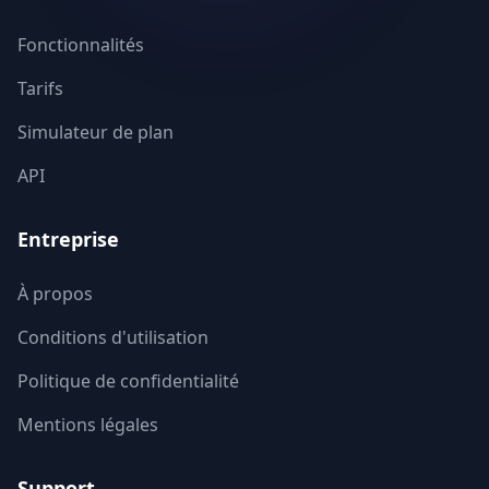
Vendee
85
Fonctionnalités
Tarifs
Vienne
86
Simulateur de plan
Haute-Vienne
87
API
Vosges
88
Entreprise
Yonne
89
À propos
Territoire de Belfort
90
Conditions d'utilisation
Essonne
91
Politique de confidentialité
Hauts-de-Seine
92
Mentions légales
Seine-Saint-Denis
93
Support