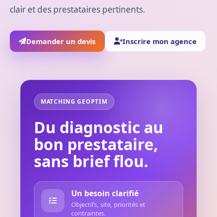
clair et des prestataires pertinents.
Demander un devis
Inscrire mon agence
MATCHING GEOPTIM
Du diagnostic au
bon prestataire,
sans brief flou.
Un besoin clarifié
Objectifs, site, priorités et
contraintes.