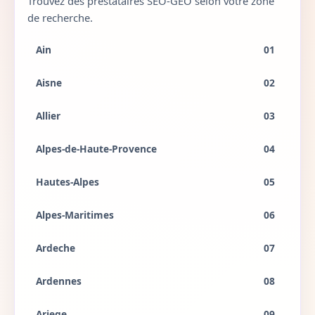
Trouvez des prestataires SEO-GEO selon votre zone
de recherche.
Ain
01
Aisne
02
Allier
03
Alpes-de-Haute-Provence
04
Hautes-Alpes
05
Alpes-Maritimes
06
Ardeche
07
Ardennes
08
Ariege
09