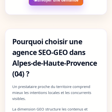
Envoyer une demande
Correze
19
Cote-d-Or
21
Cotes-d-Armor
22
Pourquoi choisir une
Creuse
23
agence SEO-GEO dans
Dordogne
24
Alpes-de-Haute-Provence
Doubs
25
(04) ?
Drome
26
Un prestataire proche du territoire comprend
Eure
27
mieux les intentions locales et les concurrents
visibles.
Eure-et-Loir
28
La dimension GEO structure les contenus et
Finistere
29