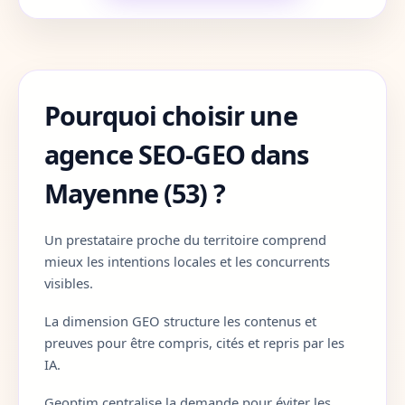
Cote-d-Or
21
Cotes-d-Armor
22
Pourquoi choisir une
Creuse
23
agence SEO-GEO dans
Dordogne
24
Mayenne (53) ?
Doubs
25
Un prestataire proche du territoire comprend
Drome
26
mieux les intentions locales et les concurrents
Eure
27
visibles.
La dimension GEO structure les contenus et
Eure-et-Loir
28
preuves pour être compris, cités et repris par les
IA.
Finistere
29
Geoptim centralise la demande pour éviter les