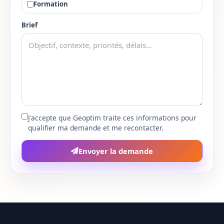
Formation
Bas-Rhin
67
Brief
Haut-Rhin
68
Rhone
69
Haute-Saone
70
Saone-et-Loire
71
J'accepte que Geoptim traite ces informations pour
qualifier ma demande et me recontacter.
Sarthe
72
Envoyer la demande
Savoie
73
Haute-Savoie
74
Paris
75