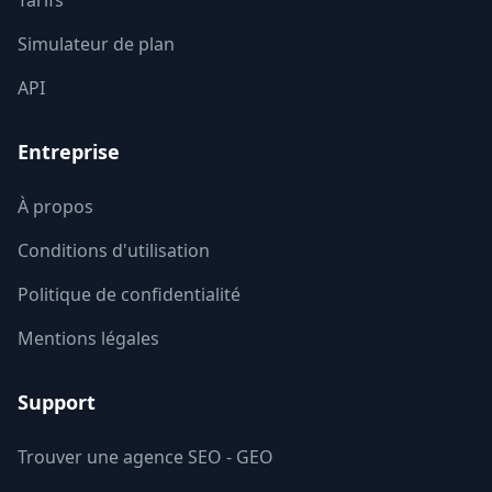
Tarifs
Simulateur de plan
Vienne
86
API
Haute-Vienne
87
Entreprise
Vosges
88
Yonne
89
À propos
Conditions d'utilisation
Territoire de Belfort
90
Politique de confidentialité
Essonne
91
Mentions légales
Hauts-de-Seine
92
Support
Seine-Saint-Denis
93
Trouver une agence SEO - GEO
Val-de-Marne
94