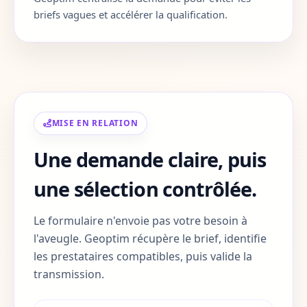
Corse-du-Sud
2A
briefs vagues et accélérer la qualification.
Haute-Corse
2B
Gard
30
Haute-Garonne
31
MISE EN RELATION
Gers
32
Une demande claire, puis
Gironde
33
une sélection contrôlée.
Herault
34
Le formulaire n'envoie pas votre besoin à
Ille-et-Vilaine
35
l'aveugle. Geoptim récupère le brief, identifie
les prestataires compatibles, puis valide la
Indre
36
transmission.
Indre-et-Loire
37