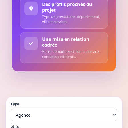
Des profils proches du
projet
Type de prestataire, département,
ville et services.
Une mise en relation
cadrée
Votre demande est transmise aux
contacts pertinents.
Type
Ville