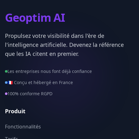
Seine-Maritime
76
Geoptim AI
Seine-et-Marne
77
Propulsez votre visibilité dans l'ère de
Yvelines
78
l'intelligence artificielle. Devenez la référence
Deux-Sevres
79
que les IA citent en premier.
Somme
80
Les entreprises nous font déjà confiance
Tarn
81
🇫🇷 Conçu et hébergé en France
100% conforme RGPD
Tarn-et-Garonne
82
Var
83
Produit
Vaucluse
84
Fonctionnalités
Vendee
85