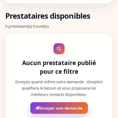
Aube
10
Prestataires disponibles
Aude
11
0 prestataire(s) trouvé(s).
Aveyron
12
Bouches-du-Rhone
13
Calvados
14
Aucun prestataire publié
Cantal
15
pour ce filtre
Charente
16
Envoyez quand même votre demande : Geoptim
qualifiera le besoin et vous proposera les
Charente-Maritime
17
meilleurs contacts disponibles.
Cher
18
Envoyer une demande
Correze
19