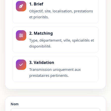
1. Brief
Isere
38
Objectif, site, localisation, prestations
et priorités.
Jura
39
Landes
40
2. Matching
Type, département, ville, spécialités et
Loir-et-Cher
41
disponibilité.
Loire
42
3. Validation
Haute-Loire
43
Transmission uniquement aux
prestataires pertinents.
Loire-Atlantique
44
Loiret
45
Lot
46
Nom