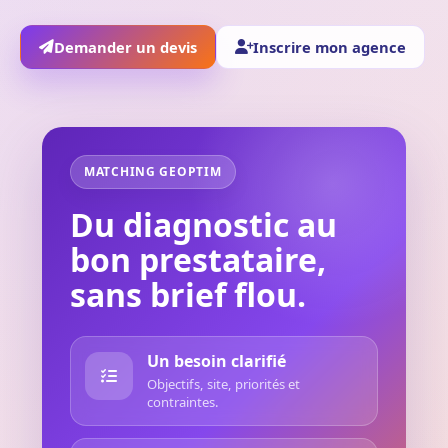
Demander un devis
Inscrire mon agence
MATCHING GEOPTIM
Du diagnostic au
bon prestataire,
sans brief flou.
Un besoin clarifié
Objectifs, site, priorités et
contraintes.