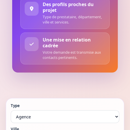
Des profils proches du
projet
Type de prestataire, département,
ville et services.
Une mise en relation
cadrée
Votre demande est transmise aux
contacts pertinents.
Type
Ville