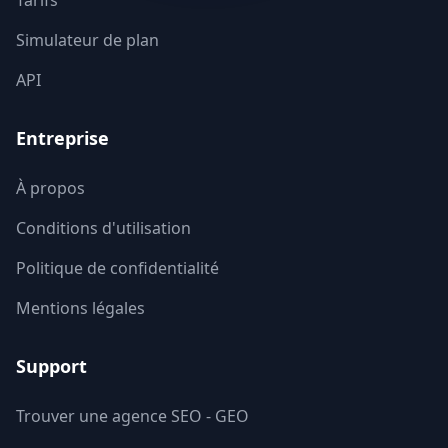
Tarifs
Simulateur de plan
Vienne
86
API
Haute-Vienne
87
Entreprise
Vosges
88
Yonne
89
À propos
Conditions d'utilisation
Territoire de Belfort
90
Politique de confidentialité
Essonne
91
Mentions légales
Hauts-de-Seine
92
Support
Seine-Saint-Denis
93
Trouver une agence SEO - GEO
Val-de-Marne
94