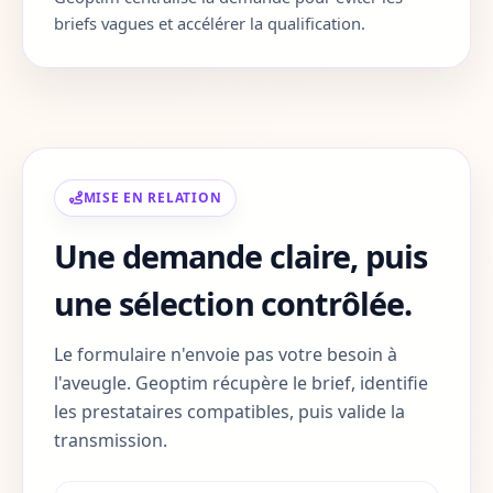
Corse-du-Sud
2A
briefs vagues et accélérer la qualification.
Haute-Corse
2B
Gard
30
Haute-Garonne
31
MISE EN RELATION
Gers
32
Une demande claire, puis
Gironde
33
une sélection contrôlée.
Herault
34
Le formulaire n'envoie pas votre besoin à
Ille-et-Vilaine
35
l'aveugle. Geoptim récupère le brief, identifie
les prestataires compatibles, puis valide la
Indre
36
transmission.
Indre-et-Loire
37