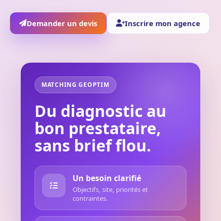
Demander un devis
Inscrire mon agence
MATCHING GEOPTIM
Du diagnostic au
bon prestataire,
sans brief flou.
Un besoin clarifié
Objectifs, site, priorités et
contraintes.