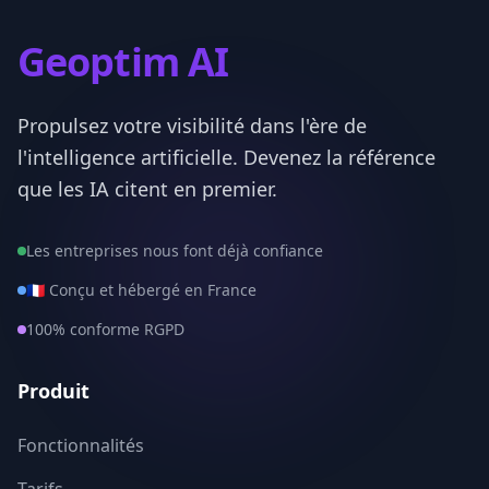
Seine-Maritime
76
Geoptim AI
Seine-et-Marne
77
Propulsez votre visibilité dans l'ère de
Yvelines
78
l'intelligence artificielle. Devenez la référence
Deux-Sevres
79
que les IA citent en premier.
Somme
80
Les entreprises nous font déjà confiance
Tarn
81
🇫🇷 Conçu et hébergé en France
100% conforme RGPD
Tarn-et-Garonne
82
Var
83
Produit
Vaucluse
84
Fonctionnalités
Vendee
85