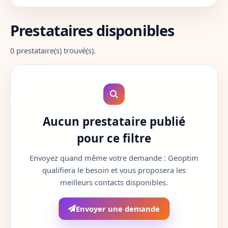
Aube
10
Prestataires disponibles
Aude
11
0 prestataire(s) trouvé(s).
Aveyron
12
Bouches-du-Rhone
13
Calvados
14
Aucun prestataire publié
Cantal
15
pour ce filtre
Charente
16
Envoyez quand même votre demande : Geoptim
qualifiera le besoin et vous proposera les
Charente-Maritime
17
meilleurs contacts disponibles.
Cher
18
Envoyer une demande
Correze
19