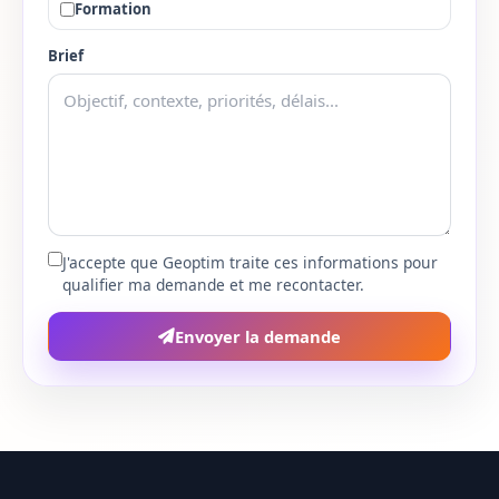
Formation
Bas-Rhin
67
Brief
Haut-Rhin
68
Rhone
69
Haute-Saone
70
Saone-et-Loire
71
J'accepte que Geoptim traite ces informations pour
qualifier ma demande et me recontacter.
Sarthe
72
Envoyer la demande
Savoie
73
Haute-Savoie
74
Paris
75