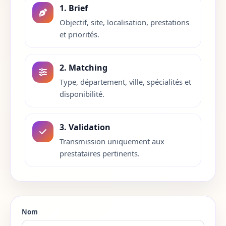
1. Brief
Isere
38
Objectif, site, localisation, prestations
et priorités.
Jura
39
Landes
40
2. Matching
Type, département, ville, spécialités et
Loir-et-Cher
41
disponibilité.
Loire
42
3. Validation
Haute-Loire
43
Transmission uniquement aux
prestataires pertinents.
Loire-Atlantique
44
Loiret
45
Lot
46
Nom