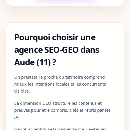
Cote-d-Or
21
Cotes-d-Armor
22
Pourquoi choisir une
Creuse
23
agence SEO-GEO dans
Dordogne
24
Aude (11) ?
Doubs
25
Un prestataire proche du territoire comprend
Drome
26
mieux les intentions locales et les concurrents
Eure
27
visibles.
La dimension GEO structure les contenus et
Eure-et-Loir
28
preuves pour être compris, cités et repris par les
IA.
Finistere
29
Geoptim centralise la demande pour éviter les