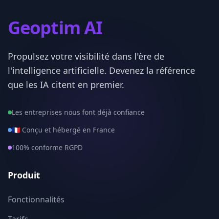
Seine-Maritime
76
Geoptim AI
Seine-et-Marne
77
Propulsez votre visibilité dans l'ère de
Yvelines
78
l'intelligence artificielle. Devenez la référence
Deux-Sevres
79
que les IA citent en premier.
Somme
80
Les entreprises nous font déjà confiance
Tarn
81
🇫🇷 Conçu et hébergé en France
100% conforme RGPD
Tarn-et-Garonne
82
Var
83
Produit
Vaucluse
84
Fonctionnalités
Vendee
85