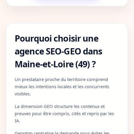
Cote-d-Or
21
Cotes-d-Armor
22
Pourquoi choisir une
Creuse
23
agence SEO-GEO dans
Dordogne
24
Maine-et-Loire (49) ?
Doubs
25
Un prestataire proche du territoire comprend
Drome
26
mieux les intentions locales et les concurrents
Eure
27
visibles.
La dimension GEO structure les contenus et
Eure-et-Loir
28
preuves pour être compris, cités et repris par les
IA.
Finistere
29
Geoptim centralise la demande pour éviter les