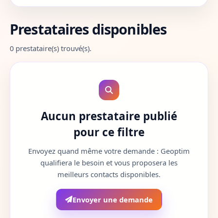
Aube
10
Prestataires disponibles
Aude
11
0 prestataire(s) trouvé(s).
Aveyron
12
Bouches-du-Rhone
13
Calvados
14
Aucun prestataire publié
Cantal
15
pour ce filtre
Charente
16
Envoyez quand même votre demande : Geoptim
qualifiera le besoin et vous proposera les
Charente-Maritime
17
meilleurs contacts disponibles.
Cher
18
Envoyer une demande
Correze
19