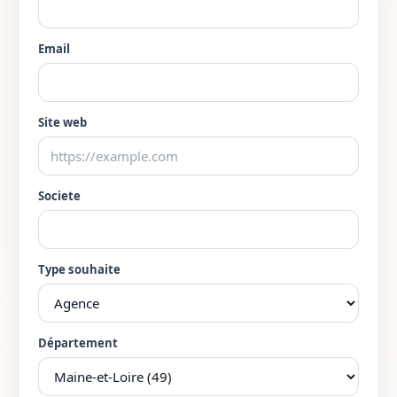
Lot-et-Garonne
47
Lozere
48
Email
Maine-et-Loire
49
Site web
Manche
50
Marne
51
Societe
Haute-Marne
52
Mayenne
53
Type souhaite
Meurthe-et-Moselle
54
Meuse
55
Département
Morbihan
56