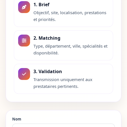
1. Brief
Isere
38
Objectif, site, localisation, prestations
et priorités.
Jura
39
Landes
40
2. Matching
Type, département, ville, spécialités et
Loir-et-Cher
41
disponibilité.
Loire
42
3. Validation
Haute-Loire
43
Transmission uniquement aux
prestataires pertinents.
Loire-Atlantique
44
Loiret
45
Lot
46
Nom