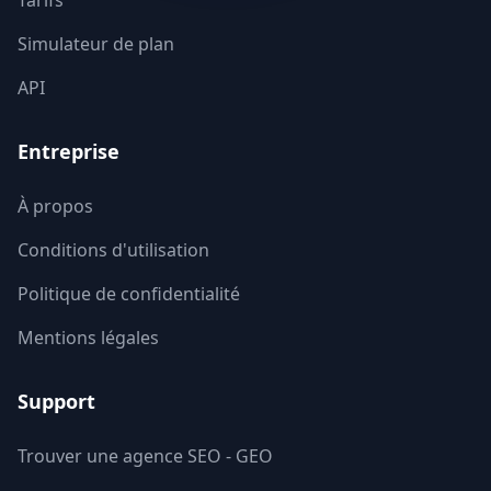
Tarifs
Simulateur de plan
Vienne
86
API
Haute-Vienne
87
Entreprise
Vosges
88
Yonne
89
À propos
Conditions d'utilisation
Territoire de Belfort
90
Politique de confidentialité
Essonne
91
Mentions légales
Hauts-de-Seine
92
Support
Seine-Saint-Denis
93
Trouver une agence SEO - GEO
Val-de-Marne
94