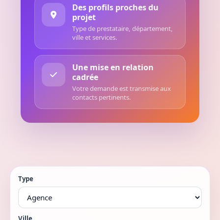
Des profils proches du
projet
Type de prestataire, département,
ville et services.
Une mise en relation
cadrée
Votre demande est transmise aux
contacts pertinents.
Type
Ville