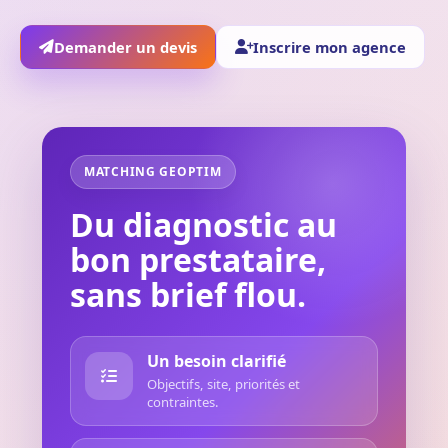
Demander un devis
Inscrire mon agence
MATCHING GEOPTIM
Du diagnostic au
bon prestataire,
sans brief flou.
Un besoin clarifié
Objectifs, site, priorités et
contraintes.