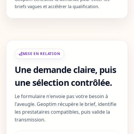
Corse-du-Sud
2A
briefs vagues et accélérer la qualification.
Haute-Corse
2B
Gard
30
Haute-Garonne
31
MISE EN RELATION
Gers
32
Une demande claire, puis
Gironde
33
une sélection contrôlée.
Herault
34
Le formulaire n'envoie pas votre besoin à
Ille-et-Vilaine
35
l'aveugle. Geoptim récupère le brief, identifie
les prestataires compatibles, puis valide la
Indre
36
transmission.
Indre-et-Loire
37