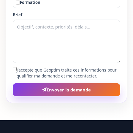
Formation
Bas-Rhin
67
Brief
Haut-Rhin
68
Rhone
69
Haute-Saone
70
Saone-et-Loire
71
J'accepte que Geoptim traite ces informations pour
qualifier ma demande et me recontacter.
Sarthe
72
Envoyer la demande
Savoie
73
Haute-Savoie
74
Paris
75