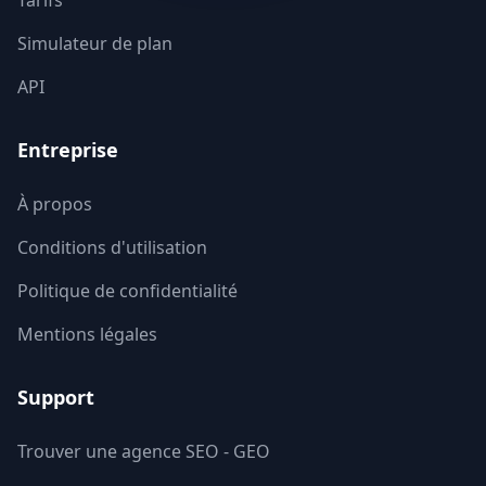
Tarifs
Simulateur de plan
Vienne
86
API
Haute-Vienne
87
Entreprise
Vosges
88
Yonne
89
À propos
Conditions d'utilisation
Territoire de Belfort
90
Politique de confidentialité
Essonne
91
Mentions légales
Hauts-de-Seine
92
Support
Seine-Saint-Denis
93
Trouver une agence SEO - GEO
Val-de-Marne
94