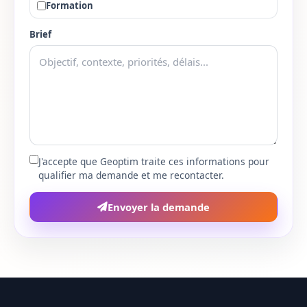
Formation
Bas-Rhin
67
Brief
Haut-Rhin
68
Rhone
69
Haute-Saone
70
Saone-et-Loire
71
J'accepte que Geoptim traite ces informations pour
qualifier ma demande et me recontacter.
Sarthe
72
Envoyer la demande
Savoie
73
Haute-Savoie
74
Paris
75