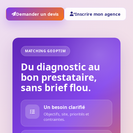
Demander un devis
Inscrire mon agence
MATCHING GEOPTIM
Du diagnostic au
bon prestataire,
sans brief flou.
Un besoin clarifié
Objectifs, site, priorités et
contraintes.