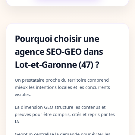
Cote-d-Or
21
Cotes-d-Armor
22
Pourquoi choisir une
Creuse
23
agence SEO-GEO dans
Dordogne
24
Lot-et-Garonne (47) ?
Doubs
25
Un prestataire proche du territoire comprend
Drome
26
mieux les intentions locales et les concurrents
Eure
27
visibles.
La dimension GEO structure les contenus et
Eure-et-Loir
28
preuves pour être compris, cités et repris par les
IA.
Finistere
29
Geoptim centralise la demande pour éviter les