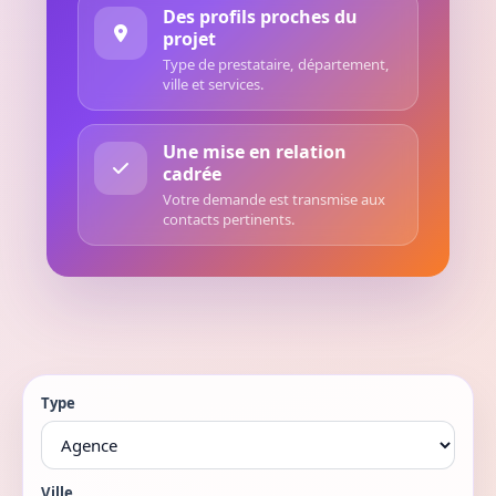
Des profils proches du
projet
Type de prestataire, département,
ville et services.
Une mise en relation
cadrée
Votre demande est transmise aux
contacts pertinents.
Type
Ville