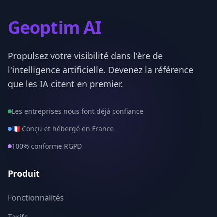
Seine-Maritime
76
Geoptim AI
Seine-et-Marne
77
Propulsez votre visibilité dans l'ère de
Yvelines
78
l'intelligence artificielle. Devenez la référence
Deux-Sevres
79
que les IA citent en premier.
Somme
80
Les entreprises nous font déjà confiance
Tarn
81
🇫🇷 Conçu et hébergé en France
100% conforme RGPD
Tarn-et-Garonne
82
Var
83
Produit
Vaucluse
84
Fonctionnalités
Vendee
85