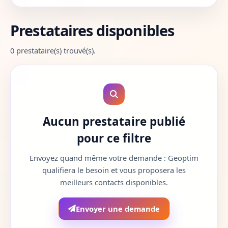
Aube
10
Prestataires disponibles
Aude
11
0 prestataire(s) trouvé(s).
Aveyron
12
Bouches-du-Rhone
13
Calvados
14
Aucun prestataire publié
Cantal
15
pour ce filtre
Charente
16
Envoyez quand même votre demande : Geoptim
qualifiera le besoin et vous proposera les
Charente-Maritime
17
meilleurs contacts disponibles.
Cher
18
Envoyer une demande
Correze
19