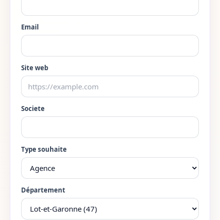
Lot-et-Garonne
47
Lozere
48
Email
Maine-et-Loire
49
Site web
Manche
50
Marne
51
Societe
Haute-Marne
52
Mayenne
53
Type souhaite
Meurthe-et-Moselle
54
Meuse
55
Département
Morbihan
56