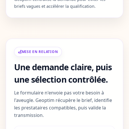
Corse-du-Sud
2A
briefs vagues et accélérer la qualification.
Haute-Corse
2B
Gard
30
Haute-Garonne
31
MISE EN RELATION
Gers
32
Une demande claire, puis
Gironde
33
une sélection contrôlée.
Herault
34
Le formulaire n'envoie pas votre besoin à
Ille-et-Vilaine
35
l'aveugle. Geoptim récupère le brief, identifie
les prestataires compatibles, puis valide la
Indre
36
transmission.
Indre-et-Loire
37