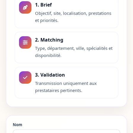
1. Brief
Isere
38
Objectif, site, localisation, prestations
et priorités.
Jura
39
Landes
40
2. Matching
Type, département, ville, spécialités et
Loir-et-Cher
41
disponibilité.
Loire
42
3. Validation
Haute-Loire
43
Transmission uniquement aux
prestataires pertinents.
Loire-Atlantique
44
Loiret
45
Lot
46
Nom