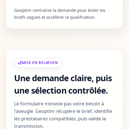
Geoptim centralise la demande pour éviter les
Corse-du-Sud
2A
briefs vagues et accélérer la qualification.
Haute-Corse
2B
Gard
30
Haute-Garonne
31
MISE EN RELATION
Gers
32
Une demande claire, puis
Gironde
33
une sélection contrôlée.
Herault
34
Le formulaire n'envoie pas votre besoin à
Ille-et-Vilaine
35
l'aveugle. Geoptim récupère le brief, identifie
les prestataires compatibles, puis valide la
Indre
36
transmission.