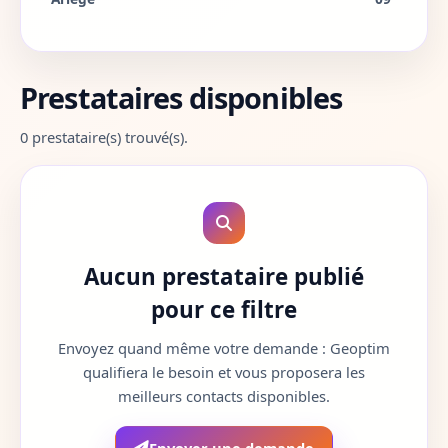
Aube
10
Prestataires disponibles
Aude
11
0 prestataire(s) trouvé(s).
Aveyron
12
Bouches-du-Rhone
13
Calvados
14
Aucun prestataire publié
Cantal
15
pour ce filtre
Charente
16
Envoyez quand même votre demande : Geoptim
qualifiera le besoin et vous proposera les
Charente-Maritime
17
meilleurs contacts disponibles.
Cher
18