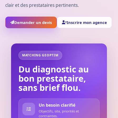
clair et des prestataires pertinents.
Demander un devis
Inscrire mon agence
MATCHING GEOPTIM
Du diagnostic au
bon prestataire,
sans brief flou.
Un besoin clarifié
Objectifs, site, priorités et
contraintes.