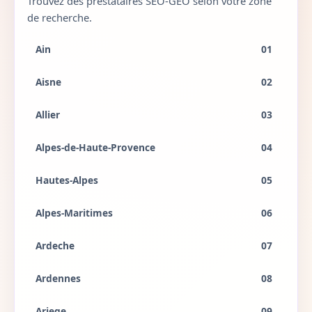
Trouvez des prestataires SEO-GEO selon votre zone
de recherche.
Ain
01
Aisne
02
Allier
03
Alpes-de-Haute-Provence
04
Hautes-Alpes
05
Alpes-Maritimes
06
Ardeche
07
Ardennes
08
Ariege
09