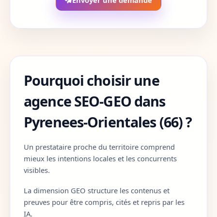
Envoyer une demande
Correze
19
Cote-d-Or
21
Cotes-d-Armor
22
Pourquoi choisir une
Creuse
23
agence SEO-GEO dans
Dordogne
24
Pyrenees-Orientales (66) ?
Doubs
25
Un prestataire proche du territoire comprend
Drome
26
mieux les intentions locales et les concurrents
Eure
27
visibles.
La dimension GEO structure les contenus et
Eure-et-Loir
28
preuves pour être compris, cités et repris par les
IA.
Finistere
29