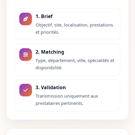
Indre-et-Loire
37
1. Brief
Isere
38
Objectif, site, localisation, prestations
et priorités.
Jura
39
Landes
40
2. Matching
Type, département, ville, spécialités et
Loir-et-Cher
41
disponibilité.
Loire
42
3. Validation
Haute-Loire
43
Transmission uniquement aux
prestataires pertinents.
Loire-Atlantique
44
Loiret
45
Lot
46