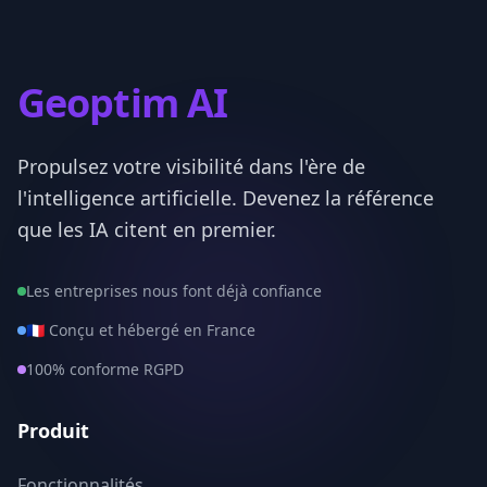
Paris
75
Seine-Maritime
76
Geoptim AI
Seine-et-Marne
77
Propulsez votre visibilité dans l'ère de
Yvelines
78
l'intelligence artificielle. Devenez la référence
Deux-Sevres
79
que les IA citent en premier.
Somme
80
Les entreprises nous font déjà confiance
Tarn
81
🇫🇷 Conçu et hébergé en France
100% conforme RGPD
Tarn-et-Garonne
82
Var
83
Produit
Vaucluse
84
Fonctionnalités