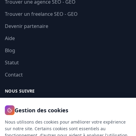
Trouver une agence SEO - GEO
Val-de-Marne
94
Trouver un freelance SEO - GEO
Val-d-Oise
95
Devenir partenaire
Guadeloupe
971
Aide
Martinique
972
Blog
Guyane
973
Statut
La Reunion
974
Contact
Mayotte
976
NOUS SUIVRE
Gestion des cookies
Nous utilisons des cookies pour améliorer votre expérience
sur notre site. Certains cookies sont essentiels au
fonctionnement, d'autres nous aident à analyser l'utilisation