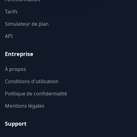
Vendee
85
Tarifs
Simulateur de plan
Vienne
86
API
Haute-Vienne
87
Entreprise
Vosges
88
Yonne
89
À propos
Conditions d'utilisation
Territoire de Belfort
90
Politique de confidentialité
Essonne
91
Mentions légales
Hauts-de-Seine
92
Support
Seine-Saint-Denis
93