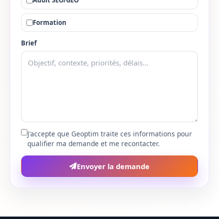
Pyrenees-Orientales
66
Formation
Bas-Rhin
67
Brief
Haut-Rhin
68
Rhone
69
Haute-Saone
70
Saone-et-Loire
71
J'accepte que Geoptim traite ces informations pour
qualifier ma demande et me recontacter.
Sarthe
72
Envoyer la demande
Savoie
73
Haute-Savoie
74