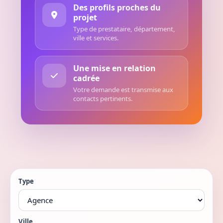
Des profils proches du
projet
Type de prestataire, département,
ville et services.
Une mise en relation
cadrée
Votre demande est transmise aux
contacts pertinents.
Type
Ville