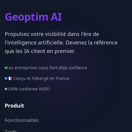
Seine-Maritime
76
Geoptim AI
Seine-et-Marne
77
Propulsez votre visibilité dans l'ère de
Yvelines
78
l'intelligence artificielle. Devenez la référence
Deux-Sevres
79
que les IA citent en premier.
Somme
80
Les entreprises nous font déjà confiance
Tarn
81
🇫🇷 Conçu et hébergé en France
100% conforme RGPD
Tarn-et-Garonne
82
Var
83
Produit
Vaucluse
84
Fonctionnalités
Vendee
85