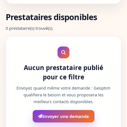
Aube
10
Prestataires disponibles
Aude
11
0 prestataire(s) trouvé(s).
Aveyron
12
Bouches-du-Rhone
13
Calvados
14
Aucun prestataire publié
Cantal
15
pour ce filtre
Charente
16
Envoyez quand même votre demande : Geoptim
qualifiera le besoin et vous proposera les
Charente-Maritime
17
meilleurs contacts disponibles.
Cher
18
Envoyer une demande
Correze
19