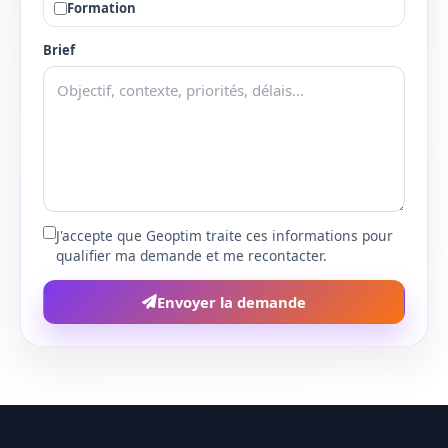
Formation
Bas-Rhin
67
Brief
Haut-Rhin
68
Rhone
69
Haute-Saone
70
Saone-et-Loire
71
J'accepte que Geoptim traite ces informations pour
qualifier ma demande et me recontacter.
Sarthe
72
Envoyer la demande
Savoie
73
Haute-Savoie
74
Paris
75