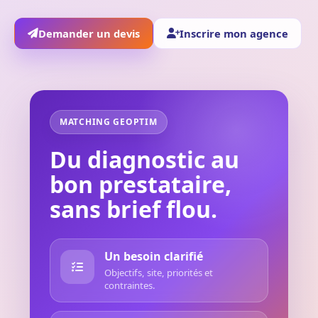
Demander un devis
Inscrire mon agence
MATCHING GEOPTIM
Du diagnostic au
bon prestataire,
sans brief flou.
Un besoin clarifié
Objectifs, site, priorités et
contraintes.