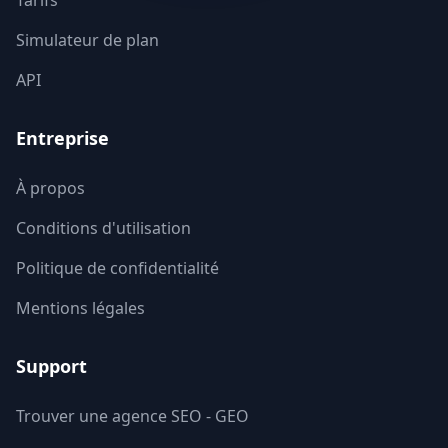
Tarifs
Simulateur de plan
Vienne
86
API
Haute-Vienne
87
Entreprise
Vosges
88
Yonne
89
À propos
Conditions d'utilisation
Territoire de Belfort
90
Politique de confidentialité
Essonne
91
Mentions légales
Hauts-de-Seine
92
Support
Seine-Saint-Denis
93
Trouver une agence SEO - GEO
Val-de-Marne
94