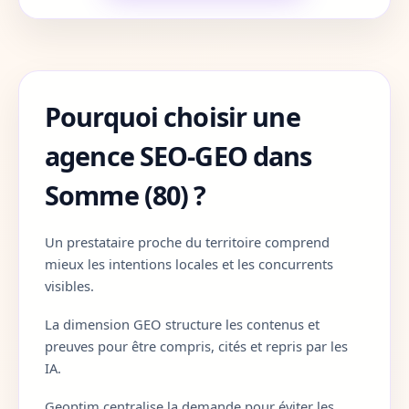
Cote-d-Or
21
Cotes-d-Armor
22
Pourquoi choisir une
Creuse
23
agence SEO-GEO dans
Dordogne
24
Somme (80) ?
Doubs
25
Un prestataire proche du territoire comprend
Drome
26
mieux les intentions locales et les concurrents
Eure
27
visibles.
La dimension GEO structure les contenus et
Eure-et-Loir
28
preuves pour être compris, cités et repris par les
IA.
Finistere
29
Geoptim centralise la demande pour éviter les