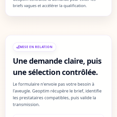
Corse-du-Sud
2A
briefs vagues et accélérer la qualification.
Haute-Corse
2B
Gard
30
Haute-Garonne
31
MISE EN RELATION
Gers
32
Une demande claire, puis
Gironde
33
une sélection contrôlée.
Herault
34
Le formulaire n'envoie pas votre besoin à
Ille-et-Vilaine
35
l'aveugle. Geoptim récupère le brief, identifie
les prestataires compatibles, puis valide la
Indre
36
transmission.
Indre-et-Loire
37