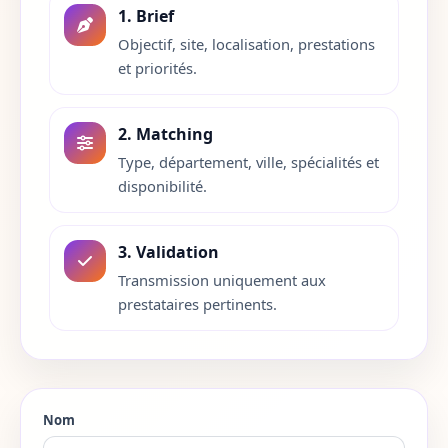
1. Brief
Isere
38
Objectif, site, localisation, prestations
et priorités.
Jura
39
Landes
40
2. Matching
Type, département, ville, spécialités et
Loir-et-Cher
41
disponibilité.
Loire
42
3. Validation
Haute-Loire
43
Transmission uniquement aux
prestataires pertinents.
Loire-Atlantique
44
Loiret
45
Lot
46
Nom