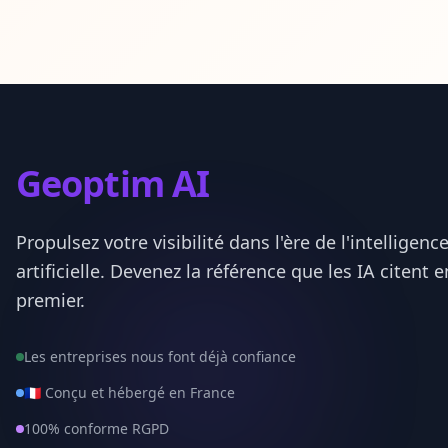
Ille-et-Vilaine
35
Indre
36
Indre-et-Loire
37
Geoptim AI
Isere
38
Jura
39
Propulsez votre visibilité dans l'ère de l'intelligenc
artificielle. Devenez la référence que les IA citent e
Landes
40
premier.
Loir-et-Cher
41
Les entreprises nous font déjà confiance
Loire
42
🇫🇷 Conçu et hébergé en France
Haute-Loire
43
100% conforme RGPD