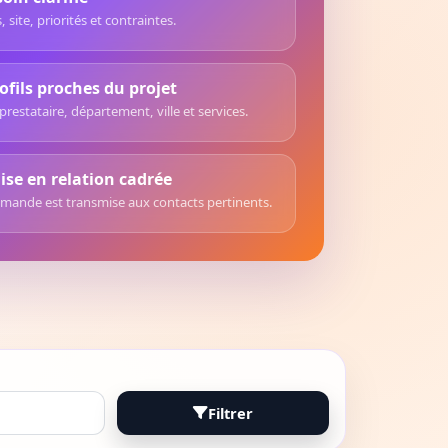
, site, priorités et contraintes.
ofils proches du projet
prestataire, département, ville et services.
se en relation cadrée
mande est transmise aux contacts pertinents.
Filtrer