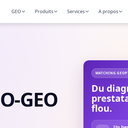
GEO
Produits
Services
A propos
MATCHING GEOP
Du diag
EO-GEO
prestata
flou.
Un bes