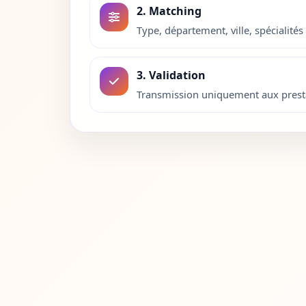
2. Matching
Eure
27
Type, département, ville, spécialités 
Eure-et-Loir
28
3. Validation
Finistere
29
Transmission uniquement aux presta
Corse-du-Sud
2A
Haute-Corse
2B
Gard
30
Haute-Garonne
31
Gers
32
Gironde
33
Herault
34