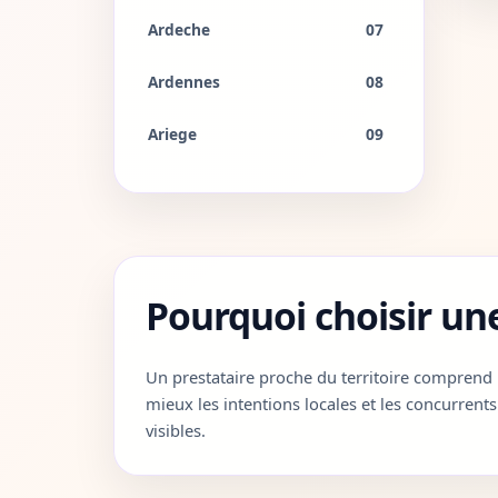
Ardeche
07
Ardennes
08
Ariege
09
Aube
10
Aude
11
Aveyron
12
Pourquoi choisir un
Bouches-du-Rhone
13
Un prestataire proche du territoire comprend
Calvados
14
mieux les intentions locales et les concurrents
visibles.
Cantal
15