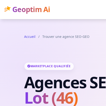
Geoptim Ai
Accueil
/
Trouver une agence SEO-GEO
MARKETPLACE QUALIFIÉE
Agences S
Lot (46)