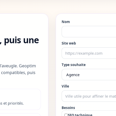
Nom
 puis une
Site web
Type souhaite
 l'aveugle. Geoptim
es compatibles, puis
Ville
s et priorités.
Besoins
SEO technique