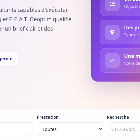
Objectifs
ltants capables d'exécuter
 et E-E-A-T. Geoptim qualifie
Des pr
un brief clair et des
Type de 
Une mi
gence
Votre de
Prestation
Recherche