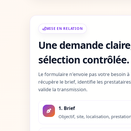
Charente
16
Charente-Maritime
17
Cher
18
MISE EN RELATION
Une demande claire,
Correze
19
Cote-d-Or
21
sélection contrôlée.
Cotes-d-Armor
22
Le formulaire n'envoie pas votre besoin à
récupère le brief, identifie les prestatair
Creuse
23
valide la transmission.
Dordogne
24
1. Brief
Doubs
25
Objectif, site, localisation, prestation
Drome
26