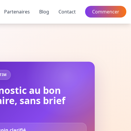
Partenaires
Blog
Contact
Commencer
TIM
nostic au bon
ire, sans brief
oin clarifié