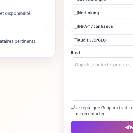
Netlinking
et disponibilité.
E-E-A-T / confiance
Audit SEO/GEO
taires pertinents.
Brief
J'accepte que Geoptim traite
me recontacter.
E