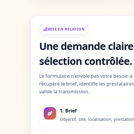
Charente
16
Charente-Maritime
17
Cher
18
MISE EN RELATION
Une demande claire,
Correze
19
Cote-d-Or
21
sélection contrôlée.
Cotes-d-Armor
22
Le formulaire n'envoie pas votre besoin à
récupère le brief, identifie les prestatair
Creuse
23
valide la transmission.
Dordogne
24
1. Brief
Doubs
25
Objectif, site, localisation, prestation
Drome
26