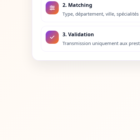
2. Matching
Eure
27
Type, département, ville, spécialités 
Eure-et-Loir
28
3. Validation
Finistere
29
Transmission uniquement aux presta
Corse-du-Sud
2A
Haute-Corse
2B
Gard
30
Haute-Garonne
31
Gers
32
Gironde
33
Herault
34