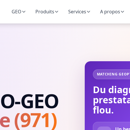
GEO
Produits
Services
A propos
MATCHING GEOP
Du diag
EO-GEO
prestata
flou.
 (971)
Un bes