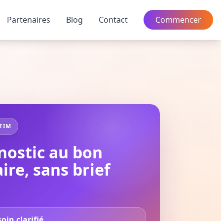
Partenaires
Blog
Contact
Commencer
TIM
nostic au bon
ire, sans brief
oin clarifié