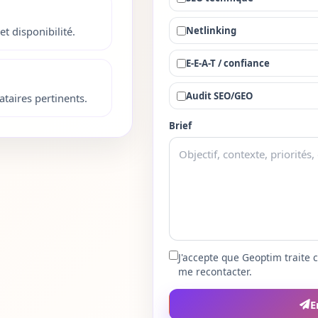
Netlinking
et disponibilité.
E-E-A-T / confiance
Audit SEO/GEO
taires pertinents.
Brief
J'accepte que Geoptim traite
me recontacter.
E