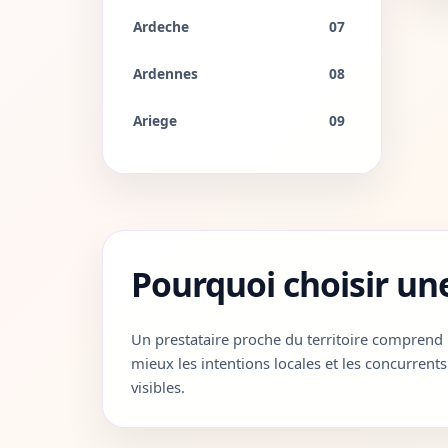
Ardeche
07
Ardennes
08
Ariege
09
Aube
10
Aude
11
Aveyron
12
Pourquoi choisir un
Bouches-du-Rhone
13
Un prestataire proche du territoire comprend
Calvados
14
mieux les intentions locales et les concurrents
visibles.
Cantal
15