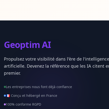
Ille-et-Vilaine
35
Indre
36
Indre-et-Loire
37
Geoptim AI
Isere
38
Jura
39
Propulsez votre visibilité dans l'ère de l'intelligenc
artificielle. Devenez la référence que les IA citent e
Landes
40
premier.
Loir-et-Cher
41
Les entreprises nous font déjà confiance
Loire
42
🇫🇷 Conçu et hébergé en France
Haute-Loire
43
100% conforme RGPD