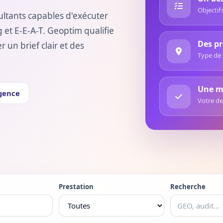
Objectifs
ltants capables d'exécuter
 et E-E-A-T. Geoptim qualifie
Des pr
un brief clair et des
Type de 
Une mi
gence
Votre de
Prestation
Recherche