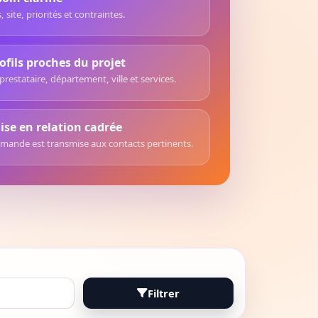
, site, priorités et contraintes.
ofils proches du projet
prestataire, département, ville et services.
se en relation cadrée
mande est transmise aux contacts pertinents.
Filtrer