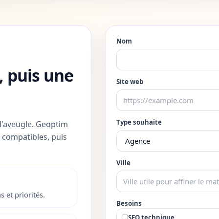
Nom
 puis une
Site web
Type souhaite
 l'aveugle. Geoptim
es compatibles, puis
Ville
s et priorités.
Besoins
SEO technique